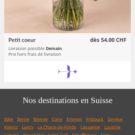
dès 54.00 CHF
Petit coeur
Livraison possible
Demain
Prix hors frais de livraison
Nos destinations en Suisse
Bâle
Berne
Bienne
Coire
Emmen
Fribourg
Genève
Koeniz
Lancy
La Chaux-de-Fonds
Lausanne
Lucerne
Lugano
Neuchâtel
Saint-Gall
Schaffhouse
Sion