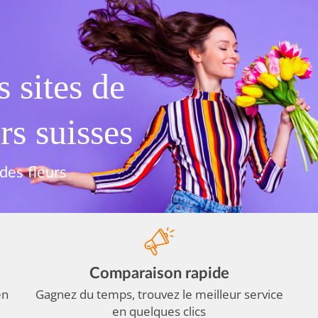
 sites de
rs suisses
des fleurs
Comparaison rapide
en
Gagnez du temps, trouvez le meilleur service
en quelques clics