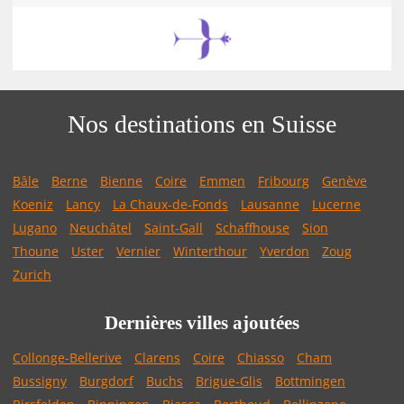
Nos destinations en Suisse
Bâle
Berne
Bienne
Coire
Emmen
Fribourg
Genève
Koeniz
Lancy
La Chaux-de-Fonds
Lausanne
Lucerne
Lugano
Neuchâtel
Saint-Gall
Schaffhouse
Sion
Thoune
Uster
Vernier
Winterthour
Yverdon
Zoug
Zurich
Dernières villes ajoutées
Collonge-Bellerive
Clarens
Coire
Chiasso
Cham
Bussigny
Burgdorf
Buchs
Brigue-Glis
Bottmingen