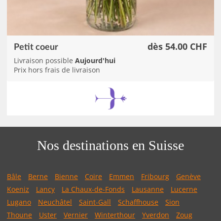
dès 54.00 CHF
Petit coeur
Livraison possible
Aujourd'hui
Prix hors frais de livraison
Nos destinations en Suisse
Bâle
Berne
Bienne
Coire
Emmen
Fribourg
Genève
Koeniz
Lancy
La Chaux-de-Fonds
Lausanne
Lucerne
Lugano
Neuchâtel
Saint-Gall
Schaffhouse
Sion
Thoune
Uster
Vernier
Winterthour
Yverdon
Zoug